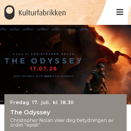
Fredag 17. juli. kl 18.30
The Odyssey
Christopher Nolan viser deg betydningen av
ordet "episk".