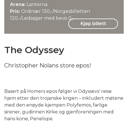
Arena:
Lanterna
Pris:
Ordinær 130,-/Norgesbilletten
120,-/Ledsager med bevis 0,-
Kjøp billett
The Odyssey
Christopher Nolans store epos!
Basert på Homers epos følger vi Odyssevs' reise
hjem etter den trojanske krigen – inkludert møtene
med den enøyde kjempen Polyfemos, farlige
sirener, gudinnen Kirke og gjenforeningen med
hans kone, Penelope.