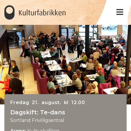
Fredag 21. august. kl 12.00
Dagskift: Te-dans
Sortland Frivilligsentral
Arena:
Kulturkaféen