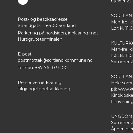
Gjelder 22.
SORTLAN
Post- og besøksadresse:
Man-fre: kl
Strandgata 1, 8400 Sortland
Lør: kl. 11.
Parkering på nordsiden, innkjøring mot
Hurtigruteterminalen.
KULTURK
Man-fre: kl
E-post:
Lør: kl. 11.
postmottak@sortland.kommune.no
Sommersten
Telefon: +47 76 10 91 00
SORTLAN
Personvernerklæring
Hele somm
Tilgjengelighetserklæring
på:
www.ku
Kinokioske
filmvisnin
UNGDOMS
Sommersten
Åpner igjen