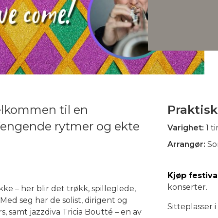
lkommen til en
Praktisk
 fengende rytmer og ekte
Varighet:
1 t
Arrangør:
So
Kjøp festiva
konserter.
e – her blir det trøkk, spilleglede,
Med seg har de solist, dirigent og
Sitteplasser i
 samt jazzdiva Tricia Boutté – en av