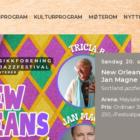
OPROGRAM
KULTURPROGRAM
MØTEROM
NYTTI
Søndag 20. s
New Orleans
Jan Magne 
Sortland jazzfes
Arena:
Møysale
Pris:
Ordinær 3
250,-/Festivalpa