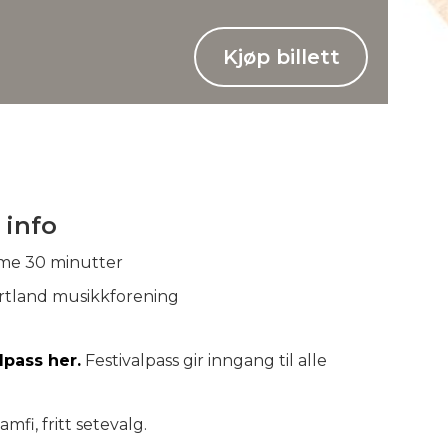
Kjøp billett
 info
ime 30 minutter
rtland musikkforening
lpass her.
Festivalpass gir inngang til alle
 amfi, fritt setevalg.