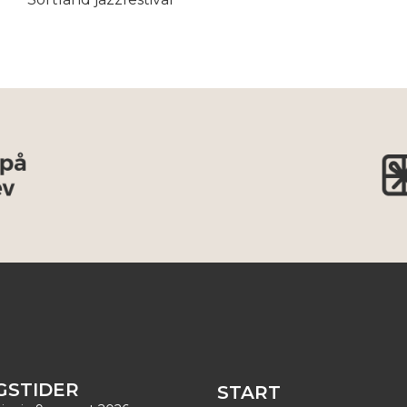
GSTIDER
START