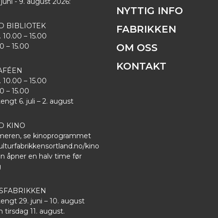
 juni - 9. august 2026:
NYTTIG INFO
D BIBLIOTEK
FABRIKKEN
. 10.00 – 15.00
00 – 15.00
OM OSS
KONTAKT
AFÉEN
. 10.00 – 15.00
00 – 15.00
gt 6. juli – 2. august
D KINO
eren, se kinoprogrammet
lturfabrikkensortland.no/kino
n åpner en halv time før
g
FABRIKKEN
gt 29. juni – 10. august
 tirsdag 11. august.