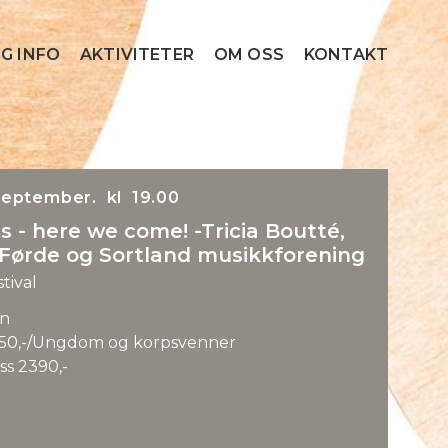
G INFO
AKTIVITETER
OM OSS
KONTAKT
eptember. kl 19.00
 - here we come! -Tricia Boutté,
Førde og Sortland musikkforening
tival
n
50,-/Ungdom og korpsvenner
ss 2390,-