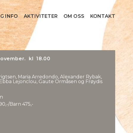
G INFO
AKTIVITETER
OM OSS
KONTAKT
ovember. kl 18.00
rigtsen, Maria Arredondo, Alexander Rybak,
, Ebba Lejonclou, Gaute Ormåsen og Frøydis
n
0,-/Barn 475,-