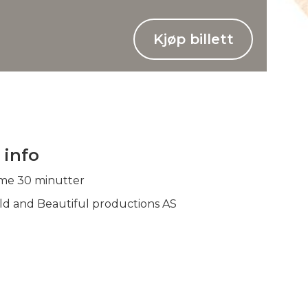
Kjøp billett
 info
ime 30 minutter
d and Beautiful productions AS