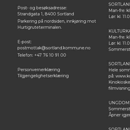
SORTLAN
Post- og besøksadresse:
Man-fre: kl
Strandgata 1, 8400 Sortland
Lør: kl. 11.
Parkering på nordsiden, innkjøring mot
Hurtigruteterminalen.
KULTURK
Man-fre: kl
E-post:
Lør: kl. 11.
postmottak@sortland.kommune.no
Sommersten
Telefon: +47 76 10 91 00
SORTLAN
Personvernerklæring
Hele somm
Tilgjengelighetserklæring
på:
www.ku
Kinokioske
filmvisnin
UNGDOMS
Sommersten
Åpner igjen
SORTLA