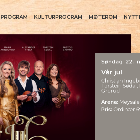
OPROGRAM
KULTURPROGRAM
MØTEROM
NYTTI
Søndag 22. n
Vår jul
Christian Ingeb
Torstein Sødal
Grorud
Arena:
Møysale
Pris:
Ordinær 69