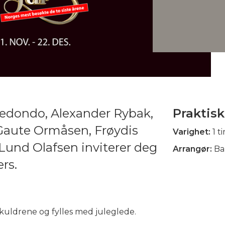
rredondo, Alexander Rybak,
Praktisk
 Gaute Ormåsen, Frøydis
Varighet:
1 t
Lund Olafsen inviterer deg
Arrangør:
Bal
rs.
kuldrene og fylles med juleglede.