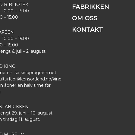
D BIBLIOTEK
FABRIKKEN
. 10.00 – 15.00
00 – 15.00
OM OSS
KONTAKT
AFÉEN
. 10.00 – 15.00
00 – 15.00
gt 6. juli – 2. august
D KINO
eren, se kinoprogrammet
lturfabrikkensortland.no/kino
n åpner en halv time før
g
FABRIKKEN
gt 29. juni – 10. august
 tirsdag 11. august.
ND MUSEUM