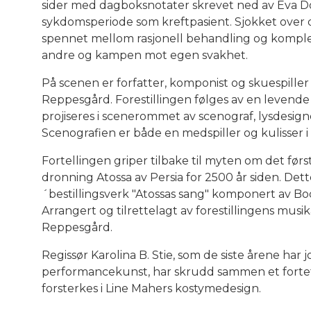
sider med dagboksnotater skrevet ned av Eva D
sykdomsperiode som kreftpasient. Sjokket over 
spennet mellom rasjonell behandling og komple
andre og kampen mot egen svakhet.
På scenen er forfatter, komponist og skuespill
Reppesgård. Forestillingen følges av en levend
projiseres i scenerommet av scenograf, lysdesig
Scenografien er både en medspiller og kulisser i 
Fortellingen griper tilbake til myten om det først
dronning Atossa av Persia for 2500 år siden. Det
´bestillingsverk "Atossas sang" komponert av Bod
Arrangert og tilrettelagt av forestillingens mus
Reppesgård.
Regissør Karolina B. Stie, som de siste årene ha
performancekunst, har skrudd sammen et fortette
forsterkes i Line Mahers kostymedesign.