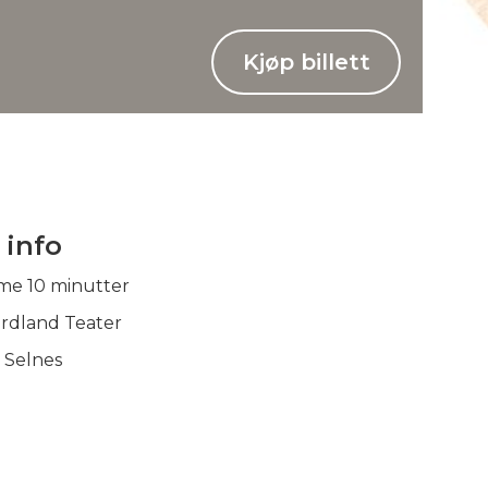
Kjøp billett
 info
ime 10 minutter
rdland Teater
Selnes