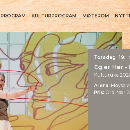
OPROGRAM
KULTURPROGRAM
MØTEROM
NYTTI
Torsdag 19. 
Eg er Her -
Kulturuka 202
Arena:
Møysale
Pris:
Ordinær 25