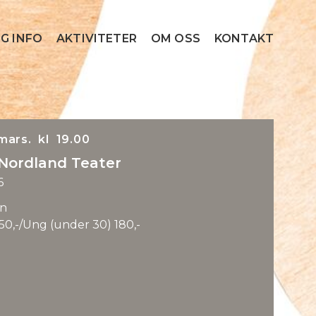
G INFO
AKTIVITETER
OM OSS
KONTAKT
mars. kl 19.00
 Nordland Teater
6
n
0,-/Ung (under 30) 180,-