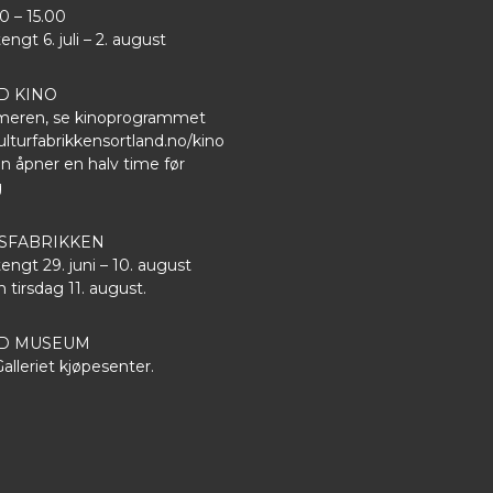
00 – 15.00
gt 6. juli – 2. august
D KINO
eren, se kinoprogrammet
lturfabrikkensortland.no/kino
n åpner en halv time før
g
FABRIKKEN
gt 29. juni – 10. august
 tirsdag 11. august.
ND MUSEUM
 Galleriet kjøpesenter.