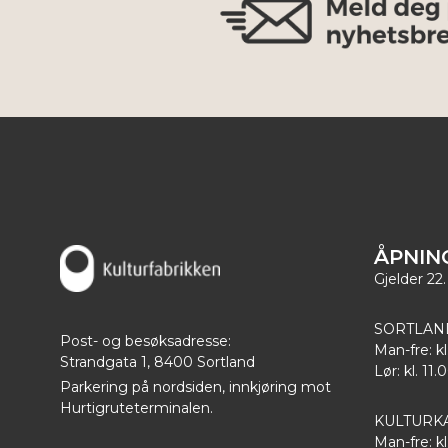
ÅPNIN
Gjelder 22.
SORTLAN
Post- og besøksadresse:
Man-fre: kl
Strandgata 1, 8400 Sortland
Lør: kl. 11.
Parkering på nordsiden, innkjøring mot
Hurtigruteterminalen.
KULTURK
Man-fre: kl