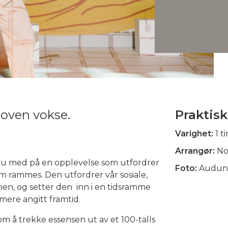
hoven vokse.
Praktisk
Varighet:
1 t
Arrangør:
No
 du med på en opplevelse som utfordrer
Foto:
Audun 
m rammes. Den utfordrer vår sosiale,
men, og setter den inn i en tidsramme
mere angitt framtid.
om å trekke essensen ut av et 100-talls