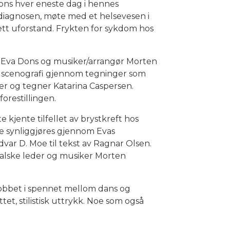
ons hver eneste dag i hennes
diagnosen, møte med et helsevesen i
tt uforstand. Frykten for sykdom hos
er Eva Dons og musiker/arrangør Morten
e scenografi gjennom tegninger som
ner og tegner Katarina Caspersen.
forestillingen.
e kjente tilfellet av brystkreft hos
te synliggjøres gjennom Evas
var D. Moe til tekst av Ragnar Olsen.
ikalske leder og musiker Morten
r jobbet i spennet mellom dans og
t, stilistisk uttrykk. Noe som også