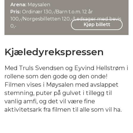
Arena:
Møysalen
Pris:
Ordinær 130,-/Barn t.o.m. 12 år
100,-/Norgesbilletten 120,-/Ledsager med bevis
Kjøp billett
0,-
Kjæledyrekspressen
Med Truls Svendsen og Eyvind Hellstrøm i
rollene som den gode og den onde!
Filmen vises i Møysalen med avslappet
stemning, puter på gulvet i tillegg til
vanlig amfi, og det vil være fine
aktivitetsark fra filmen til alle som vil ha.