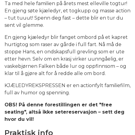
Ta med hele familien på årets mest elleville togtur!
En gjeng søte kjæledyr, et togkupp og masse action
– tut tuuut! Spenn deg fast – dette blir en tur du
sent vil glemme.
En gjeng kjæledyr blir fanget ombord på et kapret
hurtigtog som raser av gårde i full fart. Nå må de
stoppe Hans, en ondskapsfull grevling som er ute
etter hevn. Selv om en krasj virker uunngåelig, er
vaskebjørnen Falken både lur og oppfinnsom – og
klar til å gjøre alt for å redde alle om bord.
KJÆLEDYREKSPRESSEN er en actionfylt familiefilm,
full av humor og spenning.
OBS! På denne forestillingen er det "free
seating", altså ikke setereservasjon
– sett deg
hvor du vil!
Praktisk info