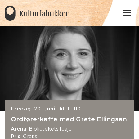
Fredag 20. juni. kl 11.00
Ordførerkaffe med Grete Ellingsen
Arena:
Bibliotekets foajé
Pris:
Gratis