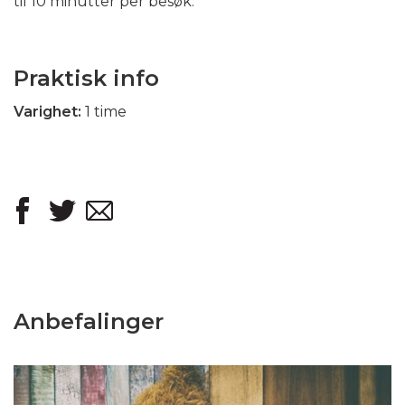
til 10 minutter per besøk.
Praktisk info
Varighet:
1 time
Anbefalinger