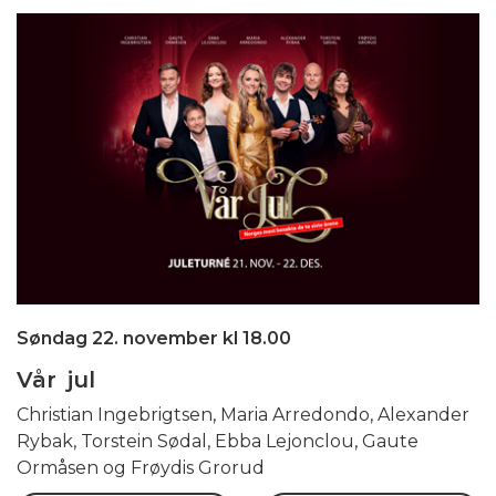
Søndag 22. november kl 18.00
Vår jul
Christian Ingebrigtsen, Maria Arredondo, Alexander
Rybak, Torstein Sødal, Ebba Lejonclou, Gaute
Ormåsen og Frøydis Grorud