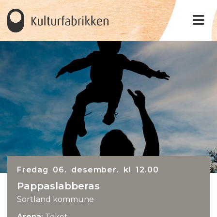
Fredag 06. desember. kl 12.00
Pappaslabberas
Sortland kommune
Arena:
Teket