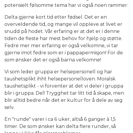
potensielt følsomme tema har vi også noen rammer:
Delta gjerne kort tid etter fødsel. Det er en
overveldende tid, og mange vil oppleve at livet er
snudd på hodet. Vår erfaring er at det er i denne
tiden de fleste har mest behov for hjelp og støtte.
Fedre mer mer erfaring er også velkomne, vi tar
gjerne imot fedre som er i pappapermisjon! For de
som ønsker det er også barna velkomne!
Vi som leder gruppa er helsepersonell og har
taushetsplikt ihht helsepersonelloven. Moralsk
taushetsplikt - vi forventer at det vi deler i gruppa
blir i gruppa. Del! Trygghet tar litt tid å skape, men
blir alltid bedre når det er kultur for å dele av seg
selv.
En "runde" varer i ca 6 uker, altså 6 ganger à 1,5
timer. De som ønsker kan delta flere runder, så